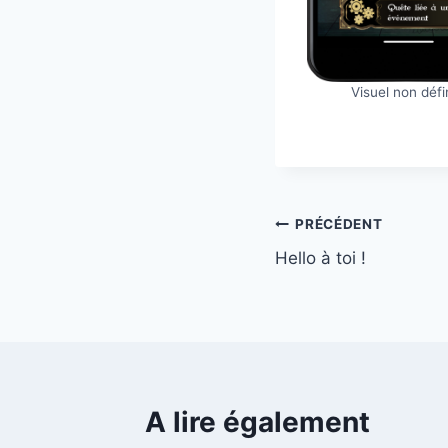
Visuel non défin
Navigation
PRÉCÉDENT
Hello à toi !
de
l’article
A lire également